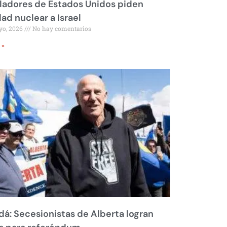
ladores de Estados Unidos piden
dad nuclear a Israel
yo, 2026
No hay comentarios
 »
á: Secesionistas de Alberta logran