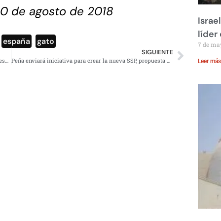
10 de agosto de 2018
Israe
líder
,
españa
,
gato
7 de ma
SIGUIENTE
Presiones sobre Macri impulsan reforma para ampliar despenalización del aborto en Argentina
Peña enviará iniciativa para crear la nueva SSP, propuesta por AMLO
Leer más