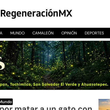
CA
MUNDO
CAMALEÓN
OPINIÓN
DEPORTES
RegeneraciónMX
Sitio de noticias libre e independiente
Mundo
por matar a un gato con