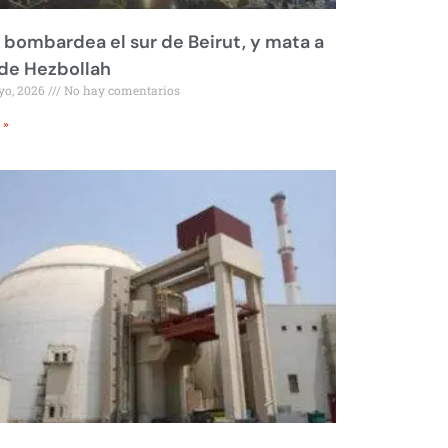
l bombardea el sur de Beirut, y mata a
 de Hezbollah
yo, 2026
No hay comentarios
 »