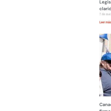
Legis
clari
7 de ma
Leer más
Canad