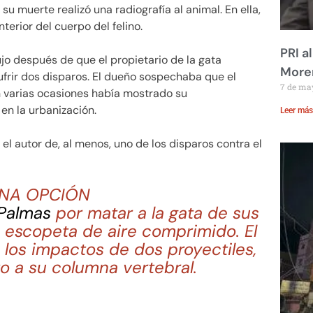
s su muerte realizó una radiografía al animal. En ella,
terior del cuerpo del felino.
PRI a
o después de que el propietario de la gata
Moren
ufrir dos disparos. El dueño sospechaba que el
7 de ma
en varias ocasiones había mostrado su
en la urbanización.
Leer más
l autor de, al menos, uno de los disparos contra el
UNA OPCIÓN
Palmas
por matar a la gata de sus
 escopeta de aire comprimido. El
 los impactos de dos proyectiles,
to a su columna vertebral.