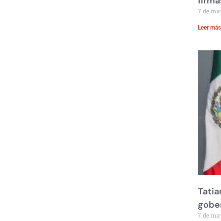
firma
7 de ma
Leer más
Tatia
gobe
7 de ma