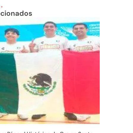
 »
acionados