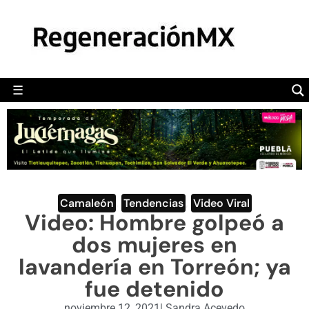
MÉXICO
POLÍTICA
MUNDO
☰
RegeneraciónMX
Sitio de noticias libre e independiente
CAMALEÓN
OPINIÓN
DEPORTES
ENGLISH SECTION
Camaleón
,
Tendencias
,
Video Viral
Video: Hombre golpeó a
VIDEOS
dos mujeres en
lavandería en Torreón; ya
fue detenido
noviembre 12, 2021
|
Sandra Acevedo