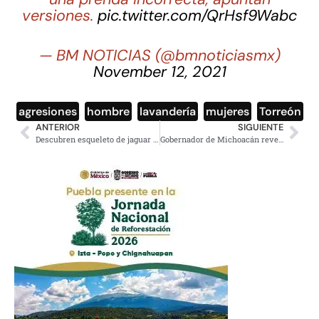
versiones.
pic.twitter.com/QrHsf9Wabc
— BM NOTICIAS (@bmnoticiasmx)
November 12, 2021
agresiones
,
hombre
,
lavandería
,
mujeres
,
Torreón
ANTERIOR
SIGUIENTE
Descubren esqueleto de jaguar hembra en el Templo Mayor
Gobernador de Michoacán revela contratos millonarios de Aureoles