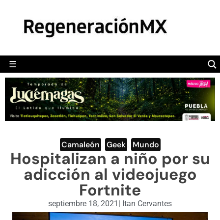
MÉXICO
POLÍTICA
MUNDO
☰
RegeneraciónMX
Sitio de noticias libre e independiente
CAMALEÓN
OPINIÓN
DEPORTES
ENGLISH SECTION
Camaleón
,
Geek
,
Mundo
Hospitalizan a niño por su
VIDEOS
adicción al videojuego
Fortnite
septiembre 18, 2021
|
Itan Cervantes