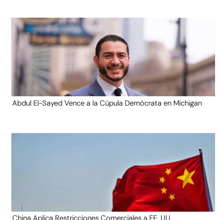
Abdul El-Sayed Vence a la Cúpula Demócrata en Michigan
China Aplica Restricciones Comerciales a EE. UU.