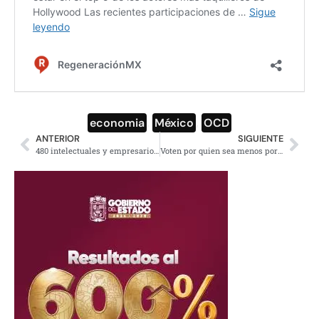
economia
,
México
,
OCD
ANTERIOR
SIGUIENTE
480 intelectuales y empresarios piden votar contra Morena el 6 de junio
Voten por quien sea menos por Morena, pide Fernández de Cevallos desesperado