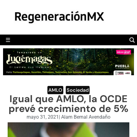
MÉXICO
POLÍTICA
MUNDO
☰
RegeneraciónMX
Sitio de noticias libre e independiente
CAMALEÓN
OPINIÓN
DEPORTES
ENGLISH SECTION
AMLO
,
Sociedad
Igual que AMLO, la OCDE
VIDEOS
prevé crecimiento de 5%
mayo 31, 2021
|
Alam Bernal Avendaño