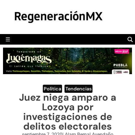
MÉXICO
POLÍTICA
MUNDO
☰
RegeneraciónMX
Sitio de noticias libre e independiente
CAMALEÓN
OPINIÓN
DEPORTES
ENGLISH SECTION
Política
,
Tendencias
Juez niega amparo a
VIDEOS
Lozoya por
investigaciones de
delitos electorales
septiembre 7, 2020
|
Alam Bernal Avendaño