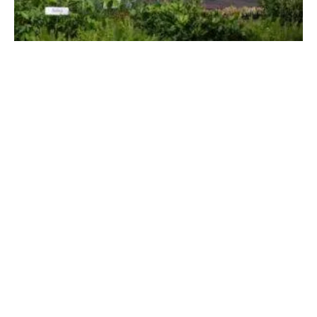
Sheinbaum: Jornada Nacional de
Reforestación en México
5 de agosto, 2026
No hay comentarios
Leer más »
THE PEOPLE’S MAÑANERA — MORNING
PRESIDENTIAL PRESS CONFERENCE —
WEDNESDAY, AUGUST 5, 2026
5 de agosto, 2026
No hay comentarios
Leer más »