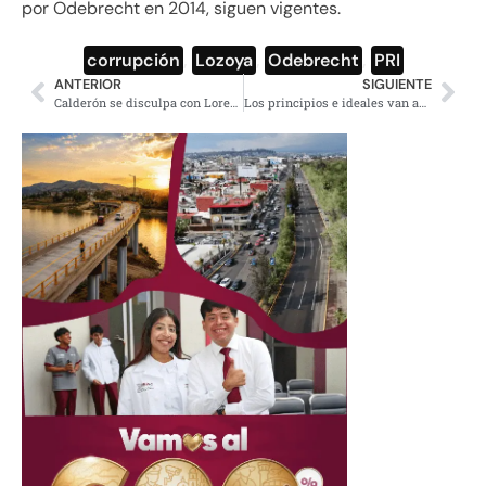
por Odebrecht en 2014, siguen vigentes.
corrupción
,
Lozoya
,
Odebrecht
,
PRI
ANTERIOR
SIGUIENTE
Calderón se disculpa con Lorenzo Córdova por mencionar a su padre
Los principios e ideales van antes que la eficacia política: AMLO