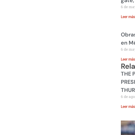
gate,
6 de ma
Leer más
Obras
en M
6 de ma
Leer más
Rel
THE 
PRES
THUR
6 de ago
Leer más