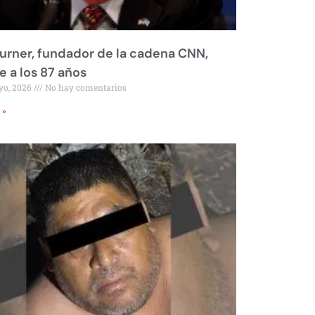
urner, fundador de la cadena CNN,
 a los 87 años
yo, 2026
No hay comentarios
 »