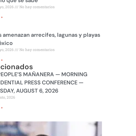
 lo que se sabe
yo, 2026
No hay comentarios
 »
 amenazan arrecifes, lagunas y playas
éxico
yo, 2026
No hay comentarios
 »
acionados
PEOPLE’S MAÑANERA — MORNING
IDENTIAL PRESS CONFERENCE —
SDAY, AUGUST 6, 2026
sto, 2026
 »