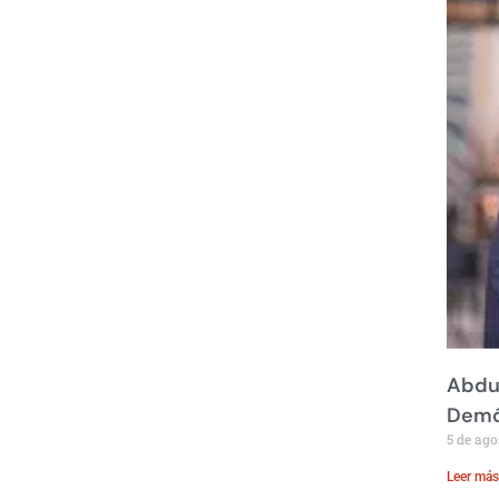
Abdul
Demó
5 de ago
Leer más