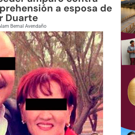
aprehensión a esposa de
r Duarte
lam Bernal Avendaño