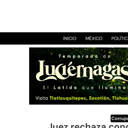
INICIO
MÉXICO
POLÍTI
Corrup
Juez rechaza con