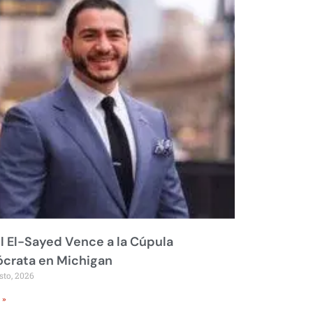
 El-Sayed Vence a la Cúpula
crata en Michigan
sto, 2026
 »