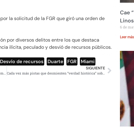
Cae “
 por la solicitud de la FGR que giró una orden de
Linos
6 de ma
Leer más
n por diversos delitos entre los que destaca
cia ilícita, peculado y desvió de recursos públicos.
Desvío de recursos
,
Duarte
,
FGR
,
Miami
SIGUIENTE
Microplásticos en miel, mariscos, azúcar y cerveza; Sedema pide no usar desechables
Cada vez más pistas que desmienten “verdad histórica” sobre Ayotzinapa