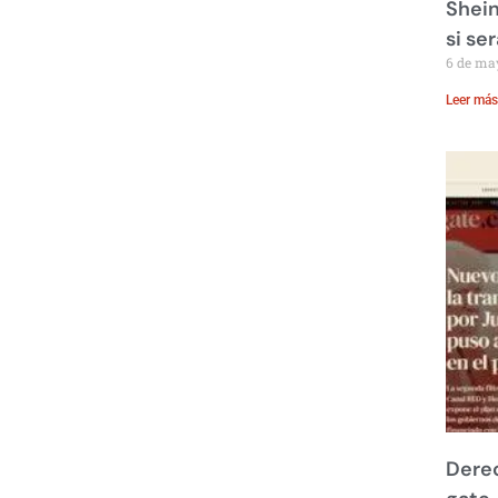
Shein
si se
6 de ma
Leer más
Derec