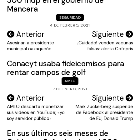
500 mdp en el gobierno de
Mancera
SEGURIDAD
4 DE FEBRERO, 2021
Navegación
Anterior
Siguiente
Asesinan a presidente
¡Cuidado! venden vacunas
de
municipal oaxaqueño
falsas: alerta Cofepris
entradas
Conacyt usaba fideicomisos para
rentar campos de golf
AMLO
7 DE ENERO, 2021
Navegación
Anterior
Siguiente
AMLO descarta monetizar
Mark Zuckerberg suspende
de
sus videos en YouTube; «yo
de Facebook al presidente
entradas
soy servidor público»
de EU, Donald Trump
En sus últimos seis meses de