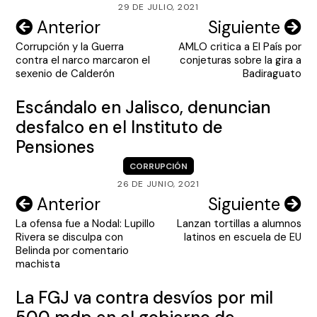
29 DE JULIO, 2021
Navegación
Anterior
Siguiente
Corrupción y la Guerra
AMLO critica a El País por
de
contra el narco marcaron el
conjeturas sobre la gira a
entradas
sexenio de Calderón
Badiraguato
Escándalo en Jalisco, denuncian
desfalco en el Instituto de
Pensiones
CORRUPCIÓN
26 DE JUNIO, 2021
Navegación
Anterior
Siguiente
La ofensa fue a Nodal: Lupillo
Lanzan tortillas a alumnos
de
Rivera se disculpa con
latinos en escuela de EU
entradas
Belinda por comentario
machista
La FGJ va contra desvíos por mil