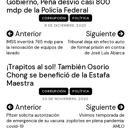
Gobierno, Peña desvío casi 800
mdp de la Policía Federal
CORRUPCIÓN
POLÍTICA
8 DE DICIEMBRE, 2020
Navegación
Anterior
Siguiente
IMSS invertirá 765 mdp para
Tribunal deja sin efecto auto
de
la renovación de equipos de
de formal prisión en contra
entradas
lavado
de José Luis Abarca
¡Trapitos al sol! También Osorio
Chong se benefició de la Estafa
Maestra
CORRUPCIÓN
POLÍTICA
20 DE NOVIEMBRE, 2020
Navegación
Anterior
Siguiente
Pfizer solicita autorización
Vivimos temporada de
de
de emergencia de su vacuna
zopilotes en plena pandemia:
entradas
covid-19
AMLO