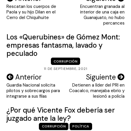
Rescatan los cuerpos de
Encuentran granada al
de
Paola y su hijo Dilan en el
interior de una caja en
entradas
Cerro del Chiquihuite
Guanajuato, no hubo
percances
Los «Querubines» de Gómez Mont:
empresas fantasma, lavado y
peculado
CORRUPCIÓN
11 DE SEPTIEMBRE, 2021
Navegación
Anterior
Siguiente
Guardia Nacional solicita
Detienen a líder del PRI en
de
pilotos y sobrecargos para
Coacalco, manejaba ebrio y
entradas
integrarse a sus filas
lesionó a policía
¿Por qué Vicente Fox debería ser
juzgado ante la ley?
CORRUPCIÓN
POLÍTICA