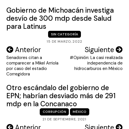
Gobierno de Michoacán investiga
desvío de 300 mdp desde Salud
para Latinus
SIN CATEGORÍA
15 DE MARZO, 2022
Navegación
Anterior
Siguiente
Senadores citan a
#Opinión: La casi realizada
de
comparecer a Mikel Arriola
independencia de
entradas
por caso del estadio
hidrocarburos en México
Corregidora
Otro escándalo del gobierno de
EPN; habrían desviado más de 291
mdp en la Concanaco
CORRUPCIÓN
MÉXICO
21 DE SEPTIEMBRE, 2021
Navegación
Anterior
Siguiente