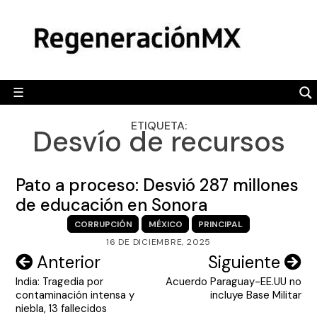
Skip
MÉXICO
to
content
POLÍTICA
MUNDO
☰
RegeneraciónMX
Sitio de noticias libre e independiente
CAMALEÓN
ETIQUETA:
Desvío de recursos
OPINIÓN
DEPORTES
Pato a proceso: Desvió 287 millones
ENGLISH SECTION
de educación en Sonora
CORRUPCIÓN
MÉXICO
PRINCIPAL
VIDEOS
16 DE DICIEMBRE, 2025
Navegación
Anterior
Siguiente
India: Tragedia por
Acuerdo Paraguay-EE.UU no
de
contaminación intensa y
incluye Base Militar
entradas
niebla, 13 fallecidos