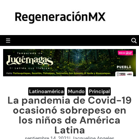
MÉXICO
POLÍTICA
MUNDO
☰
RegeneraciónMX
Sitio de noticias libre e independiente
CAMALEÓN
OPINIÓN
DEPORTES
ENGLISH SECTION
Latinoamérica
,
Mundo
,
Principal
La pandemia de Covid-19
VIDEOS
ocasionó sobrepeso en
los niños de América
Latina
septiembre 14, 2021
|
Jacqueline Angeles