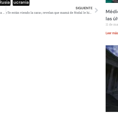
Rusia
,
ucrania
SIGUIENTE
Médic
#Opinión: Los seis escenarios para el conflicto entre Rusia y Ucrania
«Te están viendo la cara», revelan que mamá de Nodal le hizo una auditoría por culpa de Belinda
las ú
11 de m
Leer más