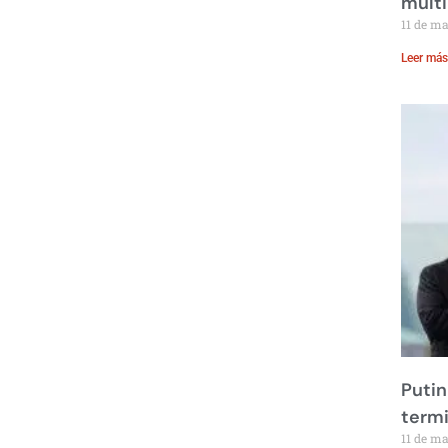
multi
11 de m
Leer más
Putin
term
11 de m