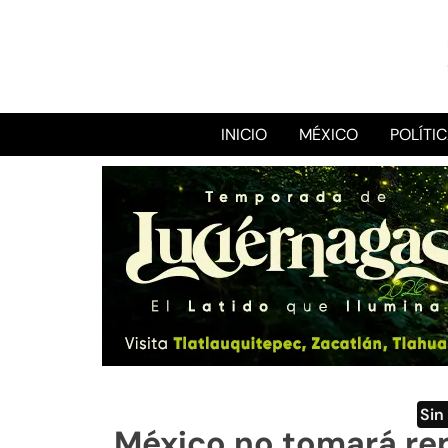
INICIO
MÉXICO
POLÍTI
Sin
México no tomará re