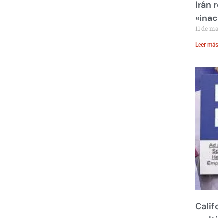
Irán 
«inac
11 de m
Leer más
Calif