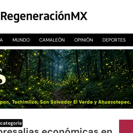
CA
MUNDO
CAMALEÓN
OPINIÓN
DEPORTES
RegeneraciónMX
Sitio de noticias libre e independiente
 categoría
presalias económicas en