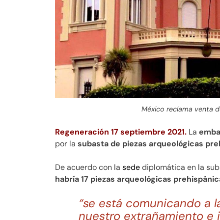
México reclama venta de
Regeneración 17 septiembre 2021.
La
embaj
por la
subasta de piezas arqueológicas pr
De acuerdo con la
sede
diplomática en la sub
habría 17 piezas arqueológicas prehispáni
“se está comunicando a la
nuestro extrañamiento e i