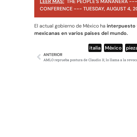
LEER MÁS:
THE PEOPLE'S MAÑANERA ---
CONFERENCE --- TUESDAY, AUGUST 4, 2
El actual gobierno de México ha
interpuesto
mexicanas en varios países del mundo.
italia
,
México
,
piez
ANTERIOR