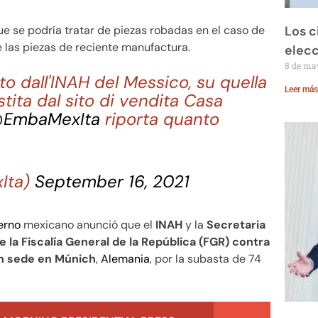
e se podría tratar de piezas robadas en el caso de
Los c
e las piezas de reciente manufactura.
elecc
8 de ma
to dall'INAH del Messico, su quella
Leer más
tita dal sito di vendita Casa
EmbaMexIta
riporta quanto
Ita)
September 16, 2021
erno
mexicano anunció que el
INAH
y la
Secretaria
 la Fiscalía General de la República (FGR) contra
on sede en Múnich
,
Alemania
, por la subasta de 74