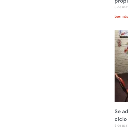
prop
8 de ma
Leer más
Se ad
ciclo
8 de ma