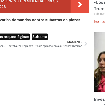
 MORNING PRESIDENTIAL PRESS
«Los
026
Trump
8 de ma
 varias demandas contra subastas de piezas
Leer más
as arqueológicas
,
Subasta
SIGUIENTE
AMLO reprueba postura de Claudio X; lo llama a la revocación de mandato
Sheinbaum llega con 57% de aprobación a su Tercer Informe
Inves