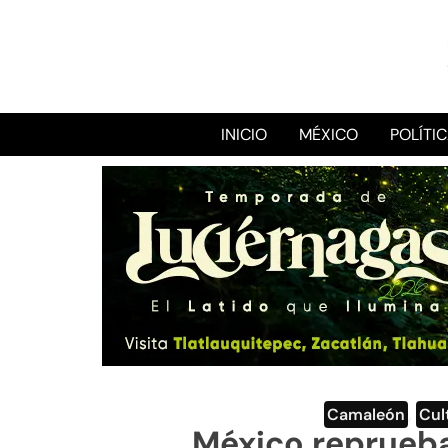
INICIO
MÉXICO
POLÍTI
Camaleón
,
Cul
México reprueba