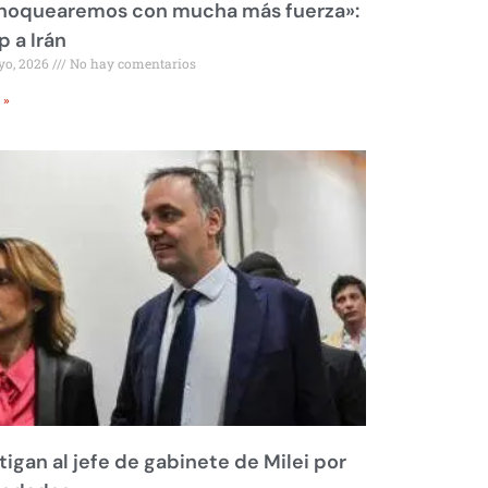
 noquearemos con mucha más fuerza»:
 a Irán
yo, 2026
No hay comentarios
 »
tigan al jefe de gabinete de Milei por