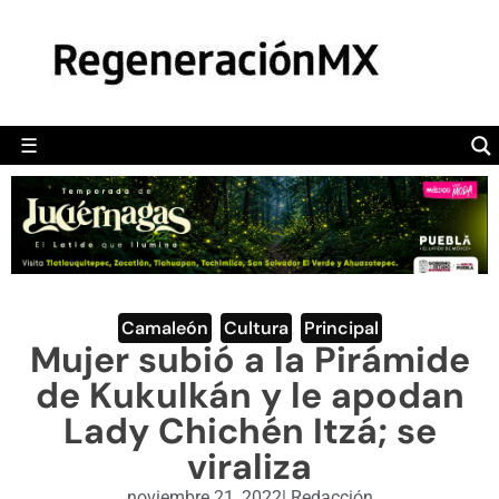
MÉXICO
POLÍTICA
MUNDO
☰
RegeneraciónMX
Sitio de noticias libre e independiente
CAMALEÓN
OPINIÓN
DEPORTES
ENGLISH SECTION
Camaleón
,
Cultura
,
Principal
Mujer subió a la Pirámide
VIDEOS
de Kukulkán y le apodan
Lady Chichén Itzá; se
viraliza
noviembre 21, 2022
|
Redacción