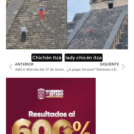
Chichén Itzá
,
lady chicén itza
ANTERIOR
SIGUIENTE
AMLO: Marcha del 27 de noviembre es por la 4T, no por Reforma Política
¿A pagar favores? Detienen a fiscal que encerró a César Duarte en Chihuahua