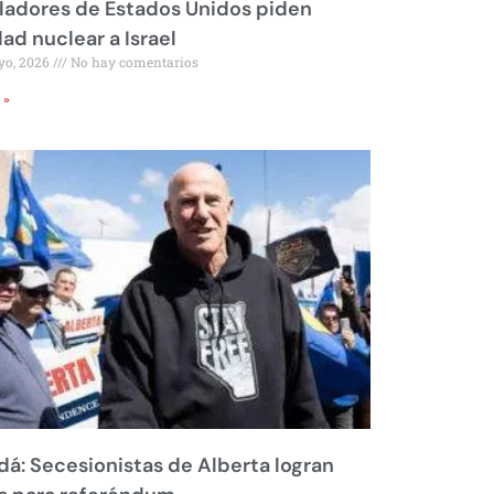
ladores de Estados Unidos piden
dad nuclear a Israel
yo, 2026
No hay comentarios
 »
á: Secesionistas de Alberta logran