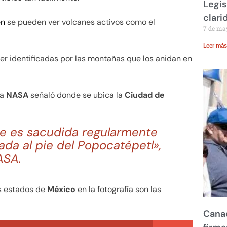
Legis
clari
en
se pueden ver volcanes activos como el
7 de ma
Leer más
er identificadas por las montañas que los anidan en
la
NASA
señaló donde se ubica la
Ciudad de
e es sacudida regularmente
ada al pie del Popocatépetl»,
ASA.
s estados de
México
en la fotografía son las
Canad