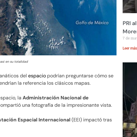
PRI a
Moren
7 de ma
Leer más
asi en su totalidad
anáticos del
espacio
podrían preguntarse cómo se
endrían la referencia los clásicos mapas.
spacio, la
Administración Nacional de
ompartió una fotografía de la impresionante vista.
stación Espacial Internacional
(EEI) impactó tras