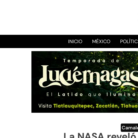
INICIO
MÉXICO
POLÍTI
Camal
La NASA reveló