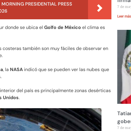
firma
 MORNING PRESIDENTIAL PRESS
7 de ma
026
Leer más
sur donde se ubica el
Golfo de México
el clima es
as costeras también son muy fáciles de observar en
e.
na
, la
NASA
indicó que se pueden ver las nubes que
.
interior del país es principalmente zonas desérticas
s Unidos
.
Tatia
gobe
7 de ma