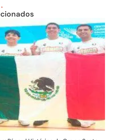
 »
acionados