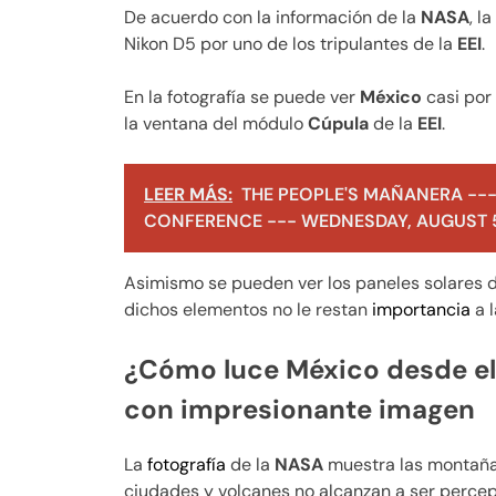
De acuerdo con la información de la
NASA
, la
Nikon D5 por uno de los tripulantes de la
EEI
.
En la fotografía se puede ver
México
casi por
la ventana del módulo
Cúpula
de la
EEI
.
LEER MÁS:
THE PEOPLE'S MAÑANERA ---
CONFERENCE --- WEDNESDAY, AUGUST 5
Asimismo se pueden ver los paneles solares d
dichos elementos no le restan
importancia
a l
¿Cómo luce México desde el
con impresionante imagen
La
fotografía
de la
NASA
muestra las montaña
ciudades y volcanes no alcanzan a ser percept