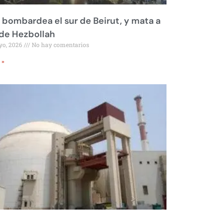
l bombardea el sur de Beirut, y mata a
 de Hezbollah
yo, 2026
No hay comentarios
 »