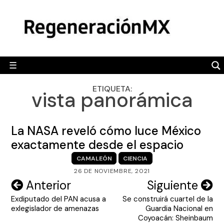
Skip
MÉXICO
to
content
POLÍTICA
MUNDO
☰
RegeneraciónMX
Sitio de noticias libre e independiente
CAMALEÓN
ETIQUETA:
vista panorámica
OPINIÓN
DEPORTES
La NASA reveló cómo luce México
ENGLISH SECTION
exactamente desde el espacio
CAMALEÓN
CIENCIA
VIDEOS
26 DE NOVIEMBRE, 2021
Navegación
Anterior
Siguiente
Exdiputado del PAN acusa a
Se construirá cuartel de la
de
exlegislador de amenazas
Guardia Nacional en
entradas
Coyoacán: Sheinbaum