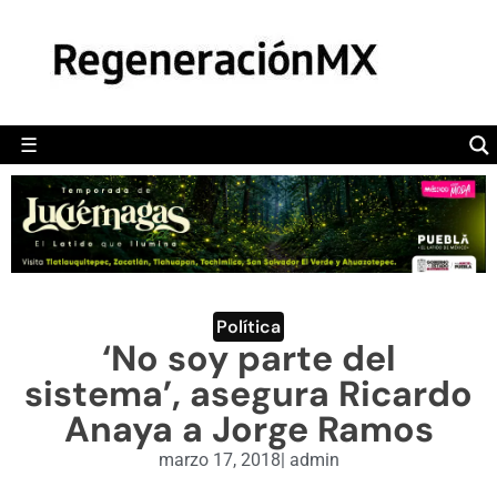
MÉXICO
POLÍTICA
MUNDO
☰
RegeneraciónMX
Sitio de noticias libre e independiente
CAMALEÓN
OPINIÓN
DEPORTES
ENGLISH SECTION
Política
‘No soy parte del
VIDEOS
sistema’, asegura Ricardo
Anaya a Jorge Ramos
marzo 17, 2018
|
admin