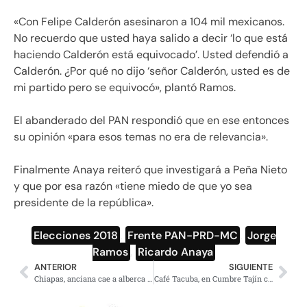
«Con Felipe Calderón asesinaron a 104 mil mexicanos.
No recuerdo que usted haya salido a decir ‘lo que está
haciendo Calderón está equivocado’. Usted defendió a
Calderón. ¿Por qué no dijo ‘señor Calderón, usted es de
mi partido pero se equivocó», plantó Ramos.
El abanderado del PAN respondió que en ese entonces
su opinión «para esos temas no era de relevancia».
Finalmente Anaya reiteró que investigará a Peña Nieto
y que por esa razón «tiene miedo de que yo sea
presidente de la república».
Elecciones 2018
,
Frente PAN-PRD-MC
,
Jorge
Ramos
,
Ricardo Anaya
ANTERIOR
SIGUIENTE
Chiapas, anciana cae a alberca vacía y muere en evento de Prospera
Café Tacuba, en Cumbre Tajín clama: No al fracking