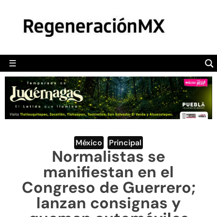
MÉXICO
POLÍTICA
MUNDO
☰
RegeneraciónMX
Sitio de noticias libre e independiente
CAMALEÓN
OPINIÓN
DEPORTES
ENGLISH SECTION
México
,
Principal
Normalistas se
VIDEOS
manifiestan en el
Congreso de Guerrero;
lanzan consignas y