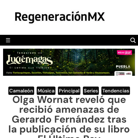
MÉXICO
POLÍTICA
MUNDO
☰
RegeneraciónMX
Sitio de noticias libre e independiente
CAMALEÓN
OPINIÓN
DEPORTES
ENGLISH SECTION
Camaleón
,
Música
,
Principal
,
Series
,
Tendencias
Olga Wornat reveló que
VIDEOS
recibió amenazas de
Gerardo Fernández tras
la publicación de su libro