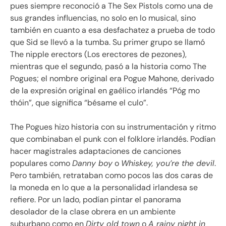
pues siempre reconoció a The Sex Pistols como una de
sus grandes influencias, no solo en lo musical, sino
también en cuanto a esa desfachatez a prueba de todo
que Sid se llevó a la tumba. Su primer grupo se llamó
The nipple erectors (Los erectores de pezones),
mientras que el segundo, pasó a la historia como The
Pogues; el nombre original era Pogue Mahone, derivado
de la expresión original en gaélico irlandés “Póg mo
thóin”, que significa “bésame el culo”.
The Pogues hizo historia con su instrumentación y ritmo
que combinaban el punk con el folklore irlandés. Podían
hacer magistrales adaptaciones de canciones
populares como
Danny boy
o
Whiskey, you’re the devil
.
Pero también, retrataban como pocos las dos caras de
la moneda en lo que a la personalidad irlandesa se
refiere. Por un lado, podían pintar el panorama
desolador de la clase obrera en un ambiente
suburbano como en
Dirty old town
o
A rainy night in