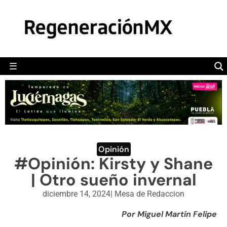
MÉXICO
POLÍTICA
MUNDO
☰
RegeneraciónMX
Sitio de noticias libre e independiente
CAMALEÓN
OPINIÓN
DEPORTES
ENGLISH SECTION
Opinión
#Opinión: Kirsty y Shane
VIDEOS
| Otro sueño invernal
diciembre 14, 2024
|
Mesa de Redaccion
Por Miguel Martín Felipe