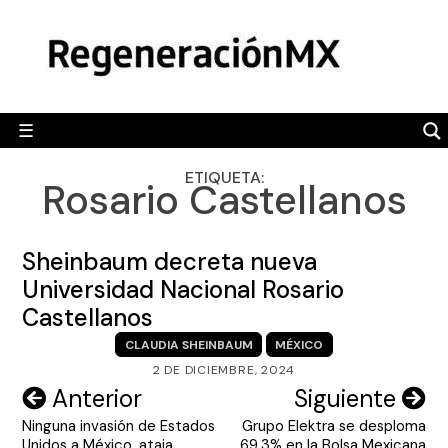
Skip
MÉXICO
to
content
POLÍTICA
MUNDO
☰
RegeneraciónMX
Sitio de noticias libre e independiente
CAMALEÓN
ETIQUETA:
Rosario Castellanos
OPINIÓN
DEPORTES
Sheinbaum decreta nueva
ENGLISH SECTION
Universidad Nacional Rosario
Castellanos
VIDEOS
CLAUDIA SHEINBAUM
MÉXICO
2 DE DICIEMBRE, 2024
Navegación
Anterior
Siguiente
Ninguna invasión de Estados
Grupo Elektra se desploma
de
Unidos a México, ataja
69.3% en la Bolsa Mexicana