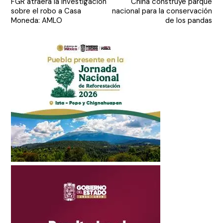
FGR atraerá la investigación
China construye parque
de
sobre el robo a Casa
nacional para la conservación
entradas
Moneda: AMLO
de los pandas