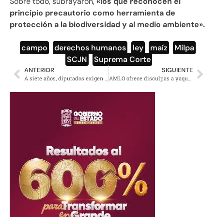
Sobre todo, subrayaron,
«los que reconocen el
principio precautorio como herramienta de
protección a la biodiversidad y al medio ambiente».
campo
,
derechos humanos
,
ley
,
maíz
,
Milpa
,
SCJN
,
Suprema Corte
ANTERIOR
SIGUIENTE
A siete años, diputados exigen justicia por la desaparición de los 43
AMLO ofrece disculpas a yaquis; nunca más abusos, dice