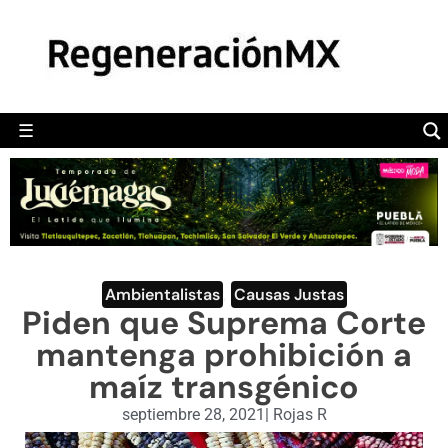
MÉXICO
POLÍTICA
MUNDO
☰
RegeneraciónMX
Sitio de noticias libre e independiente
CAMALEÓN
OPINIÓN
DEPORTES
ENGLISH SECTION
Ambientalistas
,
Causas Justas
Piden que Suprema Corte
VIDEOS
mantenga prohibición a
maíz transgénico
septiembre 28, 2021
|
Rojas R