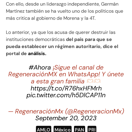
Con ello, desde un liderazgo independiente, Germán
Martínez también se ha vuelto uno de los políticos que
más critica al gobierno de Morena y la 4T.
Lo anterior, ya que los acusa de querer destruir las
instituciones democráticas
del país para que se
pueda establecer un régimen autoritario, dice el
portal de
análisis.
#Ahora
¡Sigue el canal de
RegeneraciónMX en WhatsApp! Y únete
a esta gran familia
https://t.co/R76hxHFMrh
pic.twitter.com/h5DlCAP11n
— RegeneraciónMx (@RegeneracionMx)
September 20, 2023
AMLO
,
México
,
PAN
,
PRI