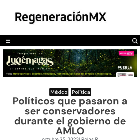
MÉXICO
POLÍTICA
MUNDO
☰
RegeneraciónMX
Sitio de noticias libre e independiente
CAMALEÓN
OPINIÓN
DEPORTES
ENGLISH SECTION
México
,
Política
Políticos que pasaron a
VIDEOS
ser conservadores
durante el gobierno de
AMLO
octubre 25, 2023
|
Rojas R