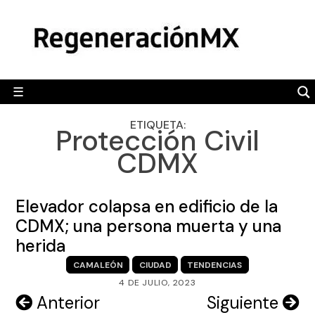
Skip
MÉXICO
to
content
POLÍTICA
MUNDO
☰
RegeneraciónMX
Sitio de noticias libre e independiente
CAMALEÓN
ETIQUETA:
Protección Civil
OPINIÓN
CDMX
DEPORTES
ENGLISH SECTION
Elevador colapsa en edificio de la
CDMX; una persona muerta y una
VIDEOS
herida
CAMALEÓN
CIUDAD
TENDENCIAS
4 DE JULIO, 2023
Navegación
Anterior
Siguiente