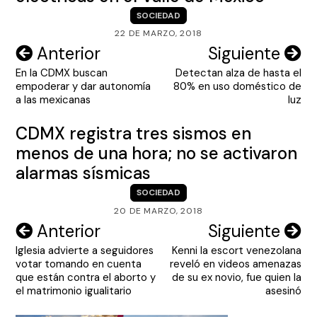
SOCIEDAD
22 DE MARZO, 2018
Navegación
Anterior
Siguiente
En la CDMX buscan
Detectan alza de hasta el
de
empoderar y dar autonomía
80% en uso doméstico de
entradas
a las mexicanas
luz
CDMX registra tres sismos en
menos de una hora; no se activaron
alarmas sísmicas
SOCIEDAD
20 DE MARZO, 2018
Navegación
Anterior
Siguiente
Iglesia advierte a seguidores
Kenni la escort venezolana
de
votar tomando en cuenta
reveló en videos amenazas
entradas
que están contra el aborto y
de su ex novio, fue quien la
el matrimonio igualitario
asesinó