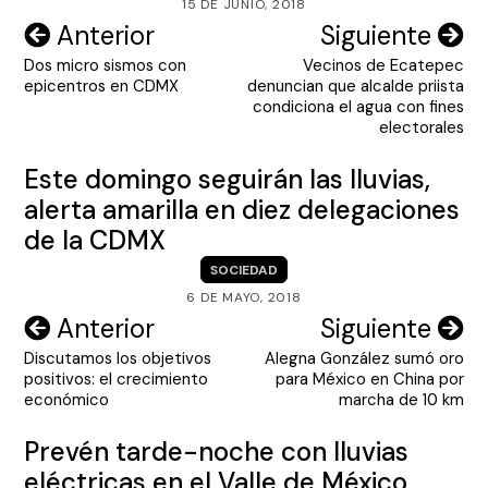
15 DE JUNIO, 2018
Navegación
Anterior
Siguiente
Dos micro sismos con
Vecinos de Ecatepec
de
epicentros en CDMX
denuncian que alcalde priista
entradas
condiciona el agua con fines
electorales
Este domingo seguirán las lluvias,
alerta amarilla en diez delegaciones
de la CDMX
SOCIEDAD
6 DE MAYO, 2018
Navegación
Anterior
Siguiente
Discutamos los objetivos
Alegna González sumó oro
de
positivos: el crecimiento
para México en China por
entradas
económico
marcha de 10 km
Prevén tarde-noche con lluvias
eléctricas en el Valle de México