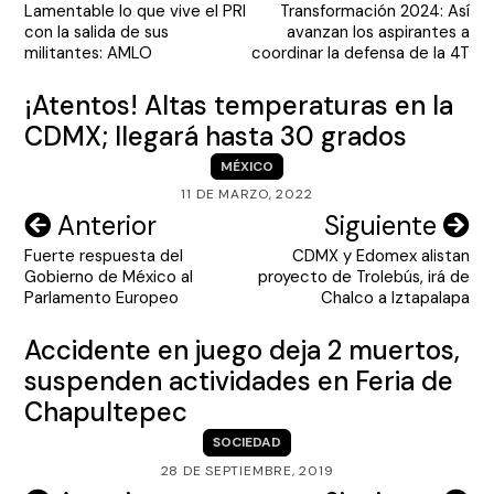
Lamentable lo que vive el PRI
Transformación 2024: Así
de
con la salida de sus
avanzan los aspirantes a
entradas
militantes: AMLO
coordinar la defensa de la 4T
¡Atentos! Altas temperaturas en la
CDMX; llegará hasta 30 grados
MÉXICO
11 DE MARZO, 2022
Navegación
Anterior
Siguiente
Fuerte respuesta del
CDMX y Edomex alistan
de
Gobierno de México al
proyecto de Trolebús, irá de
entradas
Parlamento Europeo
Chalco a Iztapalapa
Accidente en juego deja 2 muertos,
suspenden actividades en Feria de
Chapultepec
SOCIEDAD
28 DE SEPTIEMBRE, 2019