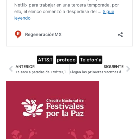
ATT&T
,
profeco
,
Telefonía
ANTERIOR
SIGUIENTE
Te saco a patadas de Twitter, le dijo Salinas Pliego a Chumel
Llegan las primeras vacunas de CanSino de China