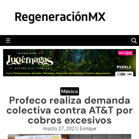
MÉXICO
POLÍTICA
MUNDO
☰
RegeneraciónMX
Sitio de noticias libre e independiente
CAMALEÓN
OPINIÓN
DEPORTES
ENGLISH SECTION
México
Profeco realiza demanda
VIDEOS
colectiva contra AT&T por
cobros excesivos
marzo 27, 2021
|
Enrique