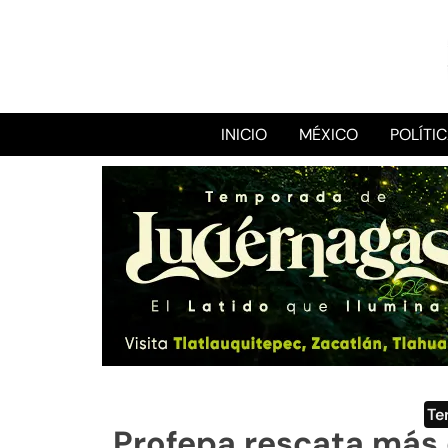
INICIO
MÉXICO
POLÍTI
Te
Profepa rescata más 