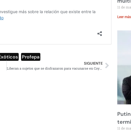
multi
11 de m
Leer más
Exóticos
,
Profepa
SIGUIENTE
Liberan a sujetos que se disfrazaron para vacunarse en Coyoacán
Putin
term
11 de m