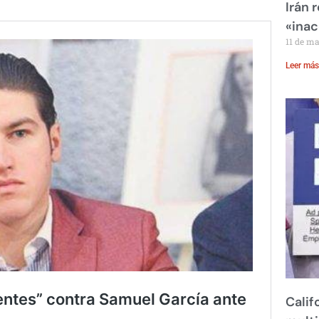
Irán 
«inac
11 de m
Leer más
Calif