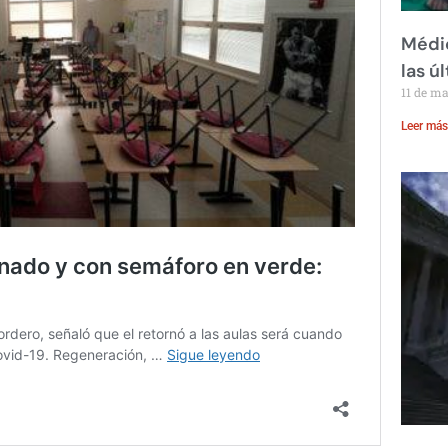
Médic
las ú
11 de m
Leer más