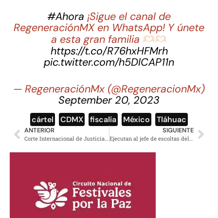
#Ahora
¡Sigue el canal de
RegeneraciónMX en WhatsApp! Y únete
a esta gran familia
https://t.co/R76hxHFMrh
pic.twitter.com/h5DlCAP11n
— RegeneraciónMx (@RegeneracionMx)
September 20, 2023
cártel
,
CDMX
,
fiscalía
,
México
,
Tláhuac
ANTERIOR
SIGUIENTE
Corte Internacional de Justicia programa queja de México contra Ecuador
Ejecutan al jefe de escoltas del candidato a diputado local en Guerrero