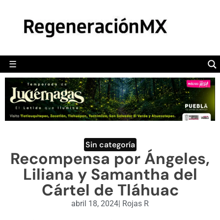
MÉXICO
POLÍTICA
MUNDO
☰
RegeneraciónMX
Sitio de noticias libre e independiente
CAMALEÓN
OPINIÓN
DEPORTES
ENGLISH SECTION
Sin categoría
Recompensa por Ángeles,
VIDEOS
Liliana y Samantha del
Cártel de Tláhuac
abril 18, 2024
|
Rojas R