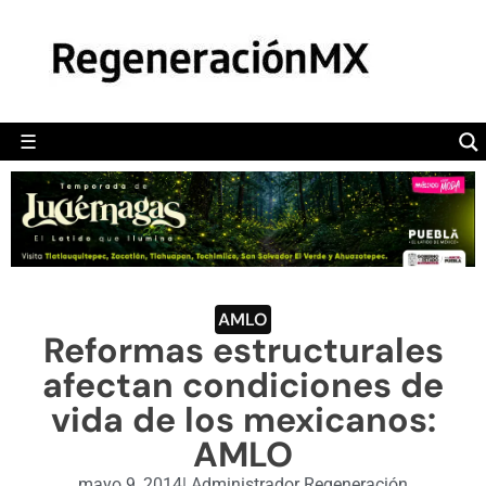
MÉXICO
POLÍTICA
MUNDO
☰
RegeneraciónMX
Sitio de noticias libre e independiente
CAMALEÓN
OPINIÓN
DEPORTES
ENGLISH SECTION
AMLO
Reformas estructurales
VIDEOS
afectan condiciones de
vida de los mexicanos:
AMLO
mayo 9, 2014
|
Administrador Regeneración