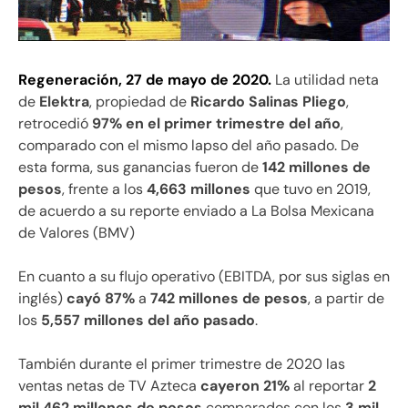
Regeneración, 27 de mayo de 2020.
La utilidad neta
de
Elektra
, propiedad de
Ricardo Salinas Pliego
,
retrocedió
97% en el primer trimestre del año
,
comparado con el mismo lapso del año pasado. De
esta forma, sus ganancias fueron de
142 millones de
pesos
, frente a los
4,663 millones
que tuvo en 2019,
de acuerdo a su reporte enviado a La Bolsa Mexicana
de Valores (BMV)
En cuanto a su flujo operativo (EBITDA, por sus siglas en
inglés)
cayó 87%
a
742 millones de pesos
, a partir de
los
5,557 millones del año pasado
.
También durante el primer trimestre de 2020 las
ventas netas de TV Azteca
cayeron 21%
al reportar
2
mil 462 millones de pesos
comparados con los
3 mil