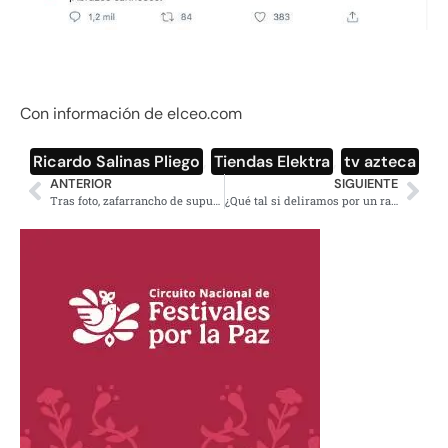
Con información de elceo.com
Ricardo Salinas Pliego
,
Tiendas Elektra
,
tv azteca
ANTERIOR
SIGUIENTE
Tras foto, zafarrancho de supuestos deslindes de frente anti AMLO
¿Qué tal si deliramos por un ratito? – Las profesías de Eduardo Galeano