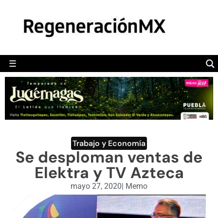
MÉXICO
POLÍTICA
MUNDO
☰
RegeneraciónMX
Sitio de noticias libre e independiente
CAMALEÓN
OPINIÓN
DEPORTES
ENGLISH SECTION
Trabajo y Economía
Se desploman ventas de
VIDEOS
Elektra y TV Azteca
mayo 27, 2020
|
Memo