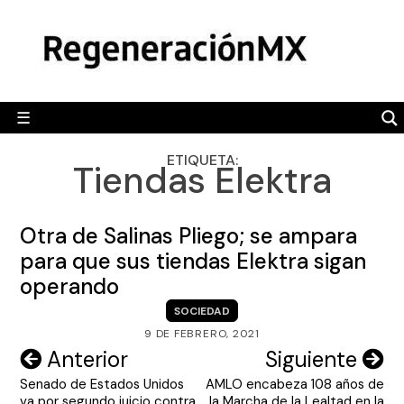
Skip
MÉXICO
to
content
POLÍTICA
MUNDO
☰
RegeneraciónMX
Sitio de noticias libre e independiente
CAMALEÓN
ETIQUETA:
Tiendas Elektra
OPINIÓN
DEPORTES
Otra de Salinas Pliego; se ampara
ENGLISH SECTION
para que sus tiendas Elektra sigan
operando
VIDEOS
SOCIEDAD
9 DE FEBRERO, 2021
Navegación
Anterior
Siguiente
Senado de Estados Unidos
AMLO encabeza 108 años de
de
va por segundo juicio contra
la Marcha de la Lealtad en la