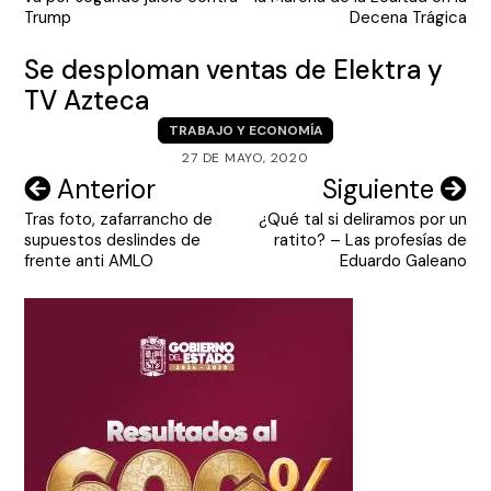
entradas
Trump
Decena Trágica
Se desploman ventas de Elektra y
TV Azteca
TRABAJO Y ECONOMÍA
27 DE MAYO, 2020
Navegación
Anterior
Siguiente
Tras foto, zafarrancho de
¿Qué tal si deliramos por un
de
supuestos deslindes de
ratito? – Las profesías de
entradas
frente anti AMLO
Eduardo Galeano