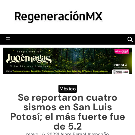
MÉXICO
POLÍTICA
MUNDO
☰
RegeneraciónMX
Sitio de noticias libre e independiente
CAMALEÓN
OPINIÓN
DEPORTES
ENGLISH SECTION
México
Se reportaron cuatro
VIDEOS
sismos en San Luis
Potosí; el más fuerte fue
de 5.2
mayo 16, 2023
|
Alam Bernal Avendaño