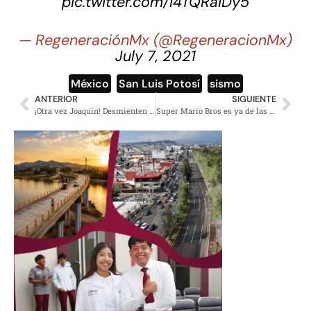
pic.twitter.com/I4TQRaiDy5
— RegeneraciónMx (@RegeneracionMx)
July 7, 2021
México
,
San Luis Potosí
,
sismo
ANTERIOR
SIGUIENTE
¡Otra vez Joaquín! Desmienten video del comunicador usado para atacar a Delfina Gómez
Super Mario Bros es ya de las cintas más vista en la historia de México