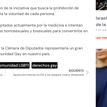
o de la iniciativa que busca la prohibición de
ra la voluntad de cada persona.
Israe
de la 
ceptados actualmente por la medicina e intentan
6 de ma
as homosexuales y bisexuales para convertirlos en
Leer más
 la Cámara de Diputados representaría un gran
omunidad Gay en nuestro país.
omunidad LGBTI
,
derechos gay
SIGUIENTE
EU envía aviones militares con «ayuda humanitaria» a Venezuela
Oposición interna en EU a los ataques contra Venezuela