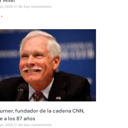
r Milei
yo, 2026
No hay comentarios
 »
urner, fundador de la cadena CNN,
 a los 87 años
yo, 2026
No hay comentarios