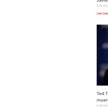
Javie
6 de ma
Leer más
Ted T
muere
6 de ma