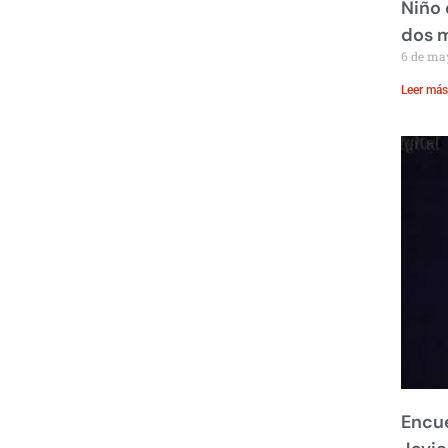
Niño 
dos 
6 de ma
Leer más
Encue