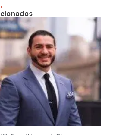
 »
acionados