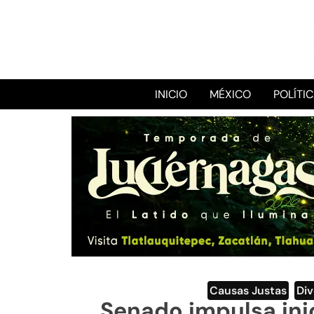
INICIO
MÉXICO
POLÍTI
Causas Justas
,
Div
Senado impulsa inic