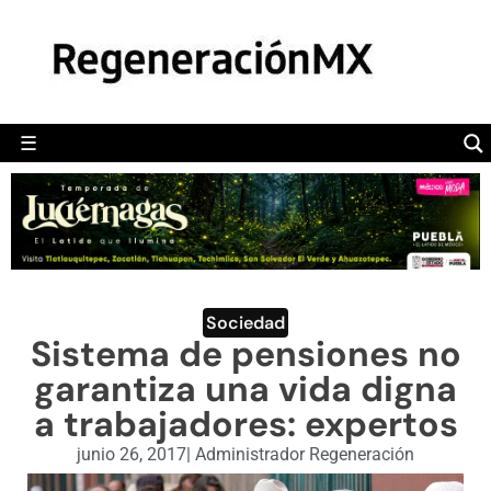
MÉXICO
POLÍTICA
MUNDO
☰
RegeneraciónMX
Sitio de noticias libre e independiente
CAMALEÓN
OPINIÓN
DEPORTES
ENGLISH SECTION
Sociedad
Sistema de pensiones no
VIDEOS
garantiza una vida digna
a trabajadores: expertos
junio 26, 2017
|
Administrador Regeneración