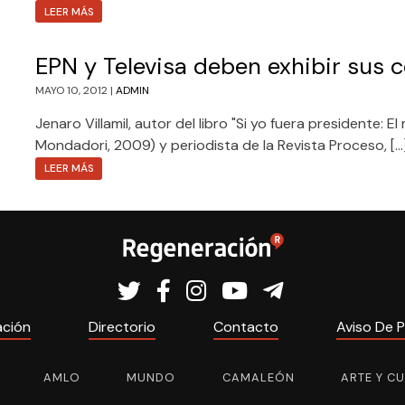
LEER MÁS
EPN y Televisa deben exhibir sus c
MAYO 10, 2012 |
ADMIN
Jenaro Villamil, autor del libro "Si yo fuera presidente: E
Mondadori, 2009) y periodista de la Revista Proceso, […
LEER MÁS
ación
Directorio
Contacto
Aviso De P
AMLO
MUNDO
CAMALEÓN
ARTE Y C