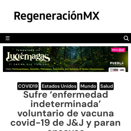
MÉXICO
POLÍTICA
MUNDO
☰
RegeneraciónMX
Sitio de noticias libre e independiente
CAMALEÓN
OPINIÓN
DEPORTES
ENGLISH SECTION
COVID19
,
Estados Unidos
,
Mundo
,
Salud
Sufre ‘enfermedad
VIDEOS
indeterminada’
voluntario de vacuna
covid-19 de J&J y paran