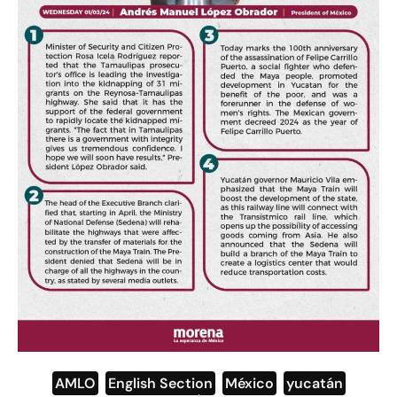
AMLO
,
English Section
,
México
,
yucatán