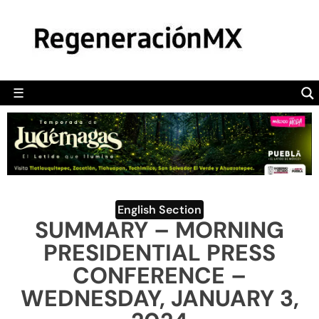
MÉXICO
POLÍTICA
MUNDO
☰
RegeneraciónMX
Sitio de noticias libre e independiente
CAMALEÓN
OPINIÓN
DEPORTES
ENGLISH SECTION
English Section
SUMMARY – MORNING
VIDEOS
PRESIDENTIAL PRESS
CONFERENCE –
WEDNESDAY, JANUARY 3,