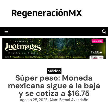
MÉXICO
POLÍTICA
MUNDO
☰
RegeneraciónMX
Sitio de noticias libre e independiente
CAMALEÓN
OPINIÓN
DEPORTES
ENGLISH SECTION
México
Súper peso: Moneda
VIDEOS
mexicana sigue a la baja
y se cotiza a $16.75
agosto 25, 2023
|
Alam Bernal Avendaño