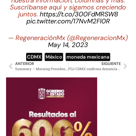
nuestra información, columnas y más.
Suscríbanse aquí y sigamos creciendo
juntos.
https://t.co/300FdMRSW8
pic.twitter.com/17NvM2FI0R
— RegeneraciónMx (@RegeneracionMx)
May 14, 2023
CDMX
,
México
,
moneda mexicana
ANTERIOR
SIGUIENTE
Summary – Morning Presidential Press Conference – Friday, August 25, 2023
FGJ-CDMX confirma denuncia de Miguel Bosé por robo de su casa