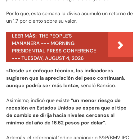
Por lo que, esta semana la divisa acumuló un retorno de
un 1.7 por ciento sobre su valor.
LEER MÁS:
THE PEOPLE'S
MAÑANERA --- MORNING
PRESIDENTIAL PRESS CONFERENCE
--- TUESDAY, AUGUST 4, 2026
«Desde un enfoque técnico, los indicadores
sugieren que la apreciación del peso continuará,
aunque podría ser más lenta»,
señaló Banxico.
Asimismo, indicó que existe
“un menor riesgo de
recesión en Estados Unidos se espera que el tipo
de cambio se dirija hacia niveles cercanos al
mínimo del año de 16.62 pesos por dólar”.
Además, el referencial índice accionario S&P/BMV IPC