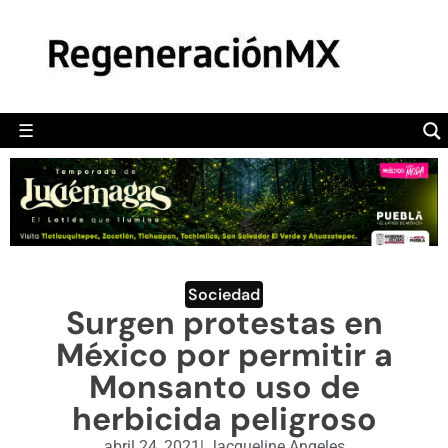
MÉXICO
POLÍTICA
MUNDO
☰
RegeneraciónMX
Sitio de noticias libre e independiente
CAMALEÓN
OPINIÓN
DEPORTES
ENGLISH SECTION
Sociedad
Surgen protestas en
VIDEOS
México por permitir a
Monsanto uso de
herbicida peligroso
abril 24, 2021
|
Jacqueline Angeles