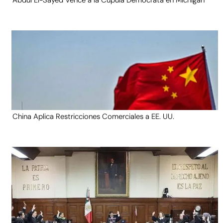
Abdul El-Sayed Vence a la Cúpula Demócrata en Michigan
China Aplica Restricciones Comerciales a EE. UU.