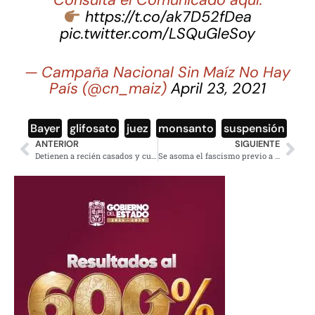
Consulta el Comunicado aquí:
https://t.co/ak7D52fDea
pic.twitter.com/LSQuGleSoy
— Campaña Nacional Sin Maíz No Hay
País (@cn_maiz)
April 23, 2021
Bayer
,
glifosato
,
juez
,
monsanto
,
suspensión
ANTERIOR
SIGUIENTE
Detienen a recién casados y cura por violar restricciones sanitarias en boda
Se asoma el fascismo previo a elecciones en España