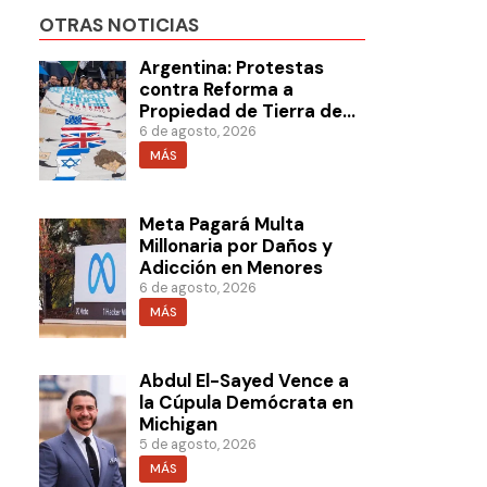
OTRAS NOTICIAS
Argentina: Protestas
contra Reforma a
Propiedad de Tierra de
Milei
6 de agosto, 2026
MÁS
Meta Pagará Multa
Millonaria por Daños y
Adicción en Menores
6 de agosto, 2026
MÁS
Abdul El-Sayed Vence a
la Cúpula Demócrata en
Michigan
5 de agosto, 2026
MÁS