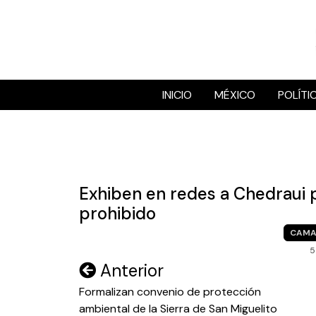
Skip
to
content
INICIO
MÉXICO
POLÍTI
Exhiben en redes a Chedraui 
prohibido
CAMA
5
Navegación
Anterior
de
Formalizan convenio de protección
ambiental de la Sierra de San Miguelito