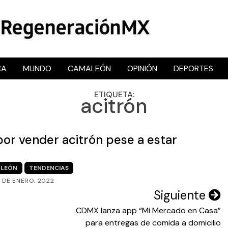
CA
MUNDO
CAMALEÓN
OPINIÓN
DEPORTES
RegeneraciónMX
Sitio de noticias libre e independiente
ETIQUETA:
acitrón
por vender acitrón pese a estar
LEÓN
TENDENCIAS
 DE ENERO, 2022
Siguiente
CDMX lanza app “Mi Mercado en Casa”
para entregas de comida a domicilio