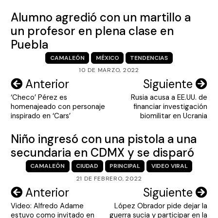
Alumno agredió con un martillo a
un profesor en plena clase en
Puebla
CAMALEÓN
MÉXICO
TENDENCIAS
10 DE MARZO, 2022
Navegación
Anterior
Siguiente
‘Checo’ Pérez es
Rusia acusa a EE.UU. de
de
homenajeado con personaje
financiar investigación
entradas
inspirado en ‘Cars’
biomilitar en Ucrania
Niño ingresó con una pistola a una
secundaria en CDMX y se disparó
CAMALEÓN
CIUDAD
PRINCIPAL
VIDEO VIRAL
21 DE FEBRERO, 2022
Navegación
Anterior
Siguiente
Video: Alfredo Adame
López Obrador pide dejar la
de
estuvo como invitado en
guerra sucia y participar en la