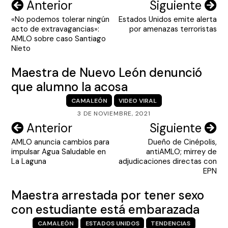
Navegación
Anterior
Siguiente
«No podemos tolerar ningún
Estados Unidos emite alerta
de
acto de extravagancias»:
por amenazas terroristas
entradas
AMLO sobre caso Santiago
Nieto
Maestra de Nuevo León denunció
que alumno la acosa
CAMALEÓN
VIDEO VIRAL
3 DE NOVIEMBRE, 2021
Navegación
Anterior
Siguiente
AMLO anuncia cambios para
Dueño de Cinépolis,
de
impulsar Agua Saludable en
antiAMLO; mirrey de
entradas
La Laguna
adjudicaciones directas con
EPN
Maestra arrestada por tener sexo
con estudiante está embarazada
CAMALEÓN
ESTADOS UNIDOS
TENDENCIAS