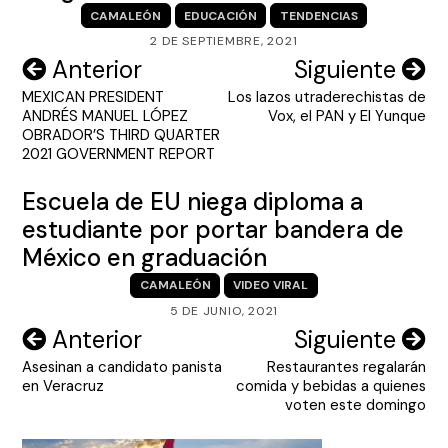
CAMALEÓN
EDUCACIÓN
TENDENCIAS
2 DE SEPTIEMBRE, 2021
Navegación
Anterior
Siguiente
MEXICAN PRESIDENT
Los lazos utraderechistas de
de
ANDRÉS MANUEL LÓPEZ
Vox, el PAN y El Yunque
entradas
OBRADOR’S THIRD QUARTER
2021 GOVERNMENT REPORT
Escuela de EU niega diploma a
estudiante por portar bandera de
México en graduación
CAMALEÓN
VIDEO VIRAL
5 DE JUNIO, 2021
Navegación
Anterior
Siguiente
Asesinan a candidato panista
Restaurantes regalarán
de
en Veracruz
comida y bebidas a quienes
entradas
voten este domingo