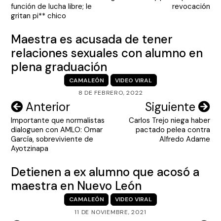
entradas
función de lucha libre; le
revocación
gritan pi** chico
Maestra es acusada de tener
relaciones sexuales con alumno en
plena graduación
CAMALEÓN
VIDEO VIRAL
8 DE FEBRERO, 2022
Navegación
Anterior
Siguiente
Importante que normalistas
Carlos Trejo niega haber
de
dialoguen con AMLO: Omar
pactado pelea contra
entradas
García, sobreviviente de
Alfredo Adame
Ayotzinapa
Detienen a ex alumno que acosó a
maestra en Nuevo León
CAMALEÓN
VIDEO VIRAL
11 DE NOVIEMBRE, 2021