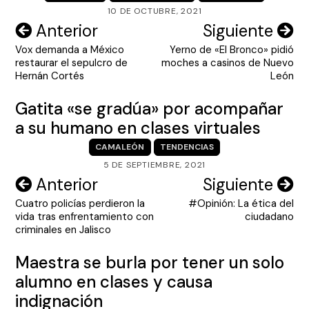
10 DE OCTUBRE, 2021
Navegación
Anterior
Siguiente
Vox demanda a México
Yerno de «El Bronco» pidió
de
restaurar el sepulcro de
moches a casinos de Nuevo
entradas
Hernán Cortés
León
Gatita «se gradúa» por acompañar
a su humano en clases virtuales
CAMALEÓN
TENDENCIAS
5 DE SEPTIEMBRE, 2021
Navegación
Anterior
Siguiente
Cuatro policías perdieron la
#Opinión: La ética del
de
vida tras enfrentamiento con
ciudadano
entradas
criminales en Jalisco
Maestra se burla por tener un solo
alumno en clases y causa
indignación