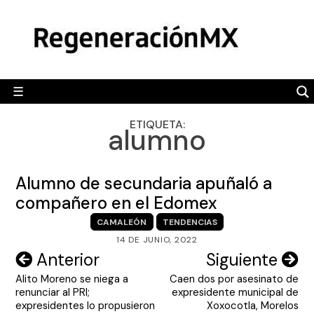
Skip
MÉXICO
to
content
POLÍTICA
MUNDO
☰
RegeneraciónMX
Sitio de noticias libre e independiente
CAMALEÓN
ETIQUETA:
alumno
OPINIÓN
DEPORTES
Alumno de secundaria apuñaló a
ENGLISH SECTION
compañero en el Edomex
CAMALEÓN
TENDENCIAS
VIDEOS
14 DE JUNIO, 2022
Navegación
Anterior
Siguiente
Alito Moreno se niega a
Caen dos por asesinato de
de
renunciar al PRI;
expresidente municipal de
entradas
expresidentes lo propusieron
Xoxocotla, Morelos