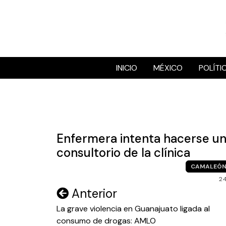
Skip
to
content
INICIO
MÉXICO
POLÍTI
Enfermera intenta hacerse un
consultorio de la clínica
CAMALEÓ
2
Navegación
Anterior
de
La grave violencia en Guanajuato ligada al
consumo de drogas: AMLO