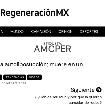
CA
MUNDO
CAMALEÓN
OPINIÓN
DEPORTES
RegeneraciónMX
Sitio de noticias libre e independiente
ETIQUETA:
AMCPER
a autoliposucción; muere en un
N
TENDENCIAS
VIDEOS
4 DE MARZO, 2023
Siguiente
¿Quién es Yeri Mua y por qué la quieren
cancelar de redes?