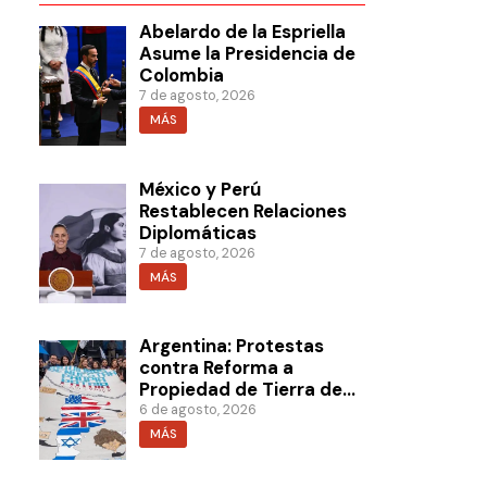
Abelardo de la Espriella
Asume la Presidencia de
Colombia
7 de agosto, 2026
MÁS
México y Perú
Restablecen Relaciones
Diplomáticas
7 de agosto, 2026
MÁS
Argentina: Protestas
contra Reforma a
Propiedad de Tierra de
Milei
6 de agosto, 2026
MÁS