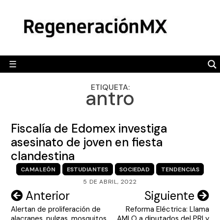
Skip
MÉXICO
to
content
POLÍTICA
MUNDO
☰
RegeneraciónMX
Sitio de noticias libre e independiente
CAMALEÓN
ETIQUETA:
antro
OPINIÓN
DEPORTES
Fiscalía de Edomex investiga
ENGLISH SECTION
asesinato de joven en fiesta
clandestina
VIDEOS
CAMALEÓN
ESTUDIANTES
SOCIEDAD
TENDENCIAS
5 DE ABRIL, 2022
Navegación
Anterior
Siguiente
Alertan de proliferación de
Reforma Eléctrica: Llama
de
alacranes, pulgas, mosquitos
AMLO a diputados del PRI y