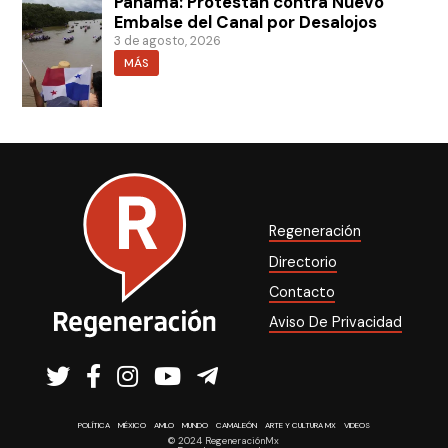
Panamá: Protestan contra Nuevo
Embalse del Canal por Desalojos
3 de agosto, 2026
MÁS
Regeneración
Directorio
Contacto
Aviso De Privacidad
POLÍTICA
MÉXICO
AMLO
MUNDO
CAMALEÓN
ARTE Y CULTURA MX
VIDEOS
© 2024 RegeneraciónMx