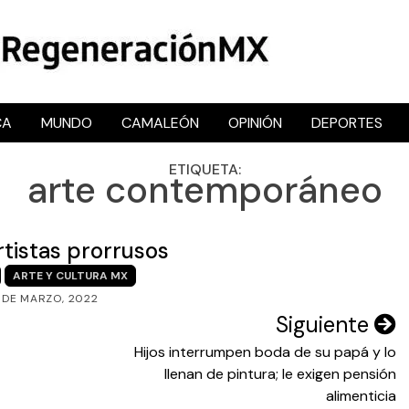
CA
MUNDO
CAMALEÓN
OPINIÓN
DEPORTES
RegeneraciónMX
Sitio de noticias libre e independiente
ETIQUETA:
arte contemporáneo
rtistas prorrusos
ARTE Y CULTURA MX
 DE MARZO, 2022
Siguiente
Hijos interrumpen boda de su papá y lo
llenan de pintura; le exigen pensión
alimenticia