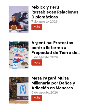
México y Perú
Restablecen Relaciones
Diplomáticas
7 de agosto, 2026
MÁS
Argentina: Protestas
contra Reforma a
Propiedad de Tierra de
Milei
6 de agosto, 2026
MÁS
Meta Pagará Multa
Millonaria por Daños y
Adicción en Menores
6 de agosto, 2026
MÁS