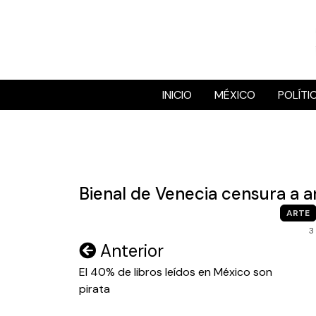
Skip
to
content
INICIO
MÉXICO
POLÍTI
Bienal de Venecia censura a a
ARTE
3
Navegación
Anterior
de
El 40% de libros leídos en México son
pirata
entradas