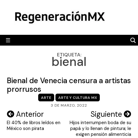
Skip
MÉXICO
to
content
POLÍTICA
MUNDO
☰
RegeneraciónMX
Sitio de noticias libre e independiente
CAMALEÓN
ETIQUETA:
bienal
OPINIÓN
DEPORTES
Bienal de Venecia censura a artistas
ENGLISH SECTION
prorrusos
ARTE
ARTE Y CULTURA MX
VIDEOS
3 DE MARZO, 2022
Navegación
Anterior
Siguiente
El 40% de libros leídos en
Hijos interrumpen boda de su
de
México son pirata
papá y lo llenan de pintura; le
entradas
exigen pensión alimenticia