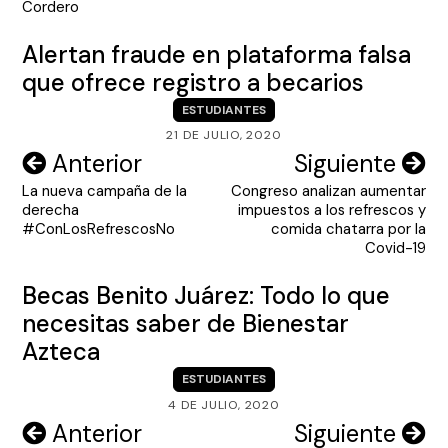
Cordero
Alertan fraude en plataforma falsa
que ofrece registro a becarios
ESTUDIANTES
21 DE JULIO, 2020
Navegación
Anterior
Siguiente
La nueva campaña de la
Congreso analizan aumentar
de
derecha
impuestos a los refrescos y
entradas
#ConLosRefrescosNo
comida chatarra por la
Covid-19
Becas Benito Juárez: Todo lo que
necesitas saber de Bienestar
Azteca
ESTUDIANTES
4 DE JULIO, 2020
Navegación
Anterior
Siguiente