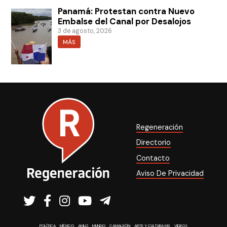
Panamá: Protestan contra Nuevo
Embalse del Canal por Desalojos
3 de agosto, 2026
MÁS
Regeneración
Directorio
Contacto
Aviso De Privacidad
POLÍTICA
MÉXICO
AMLO
MUNDO
CAMALEÓN
ARTE Y CULTURA MX
VIDEOS