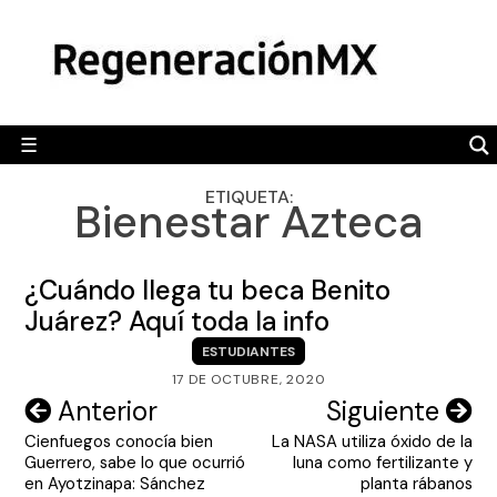
Skip
MÉXICO
to
content
POLÍTICA
MUNDO
☰
RegeneraciónMX
Sitio de noticias libre e independiente
CAMALEÓN
ETIQUETA:
Bienestar Azteca
OPINIÓN
DEPORTES
¿Cuándo llega tu beca Benito
ENGLISH SECTION
Juárez? Aquí toda la info
ESTUDIANTES
VIDEOS
17 DE OCTUBRE, 2020
Navegación
Anterior
Siguiente
Cienfuegos conocía bien
La NASA utiliza óxido de la
de
Guerrero, sabe lo que ocurrió
luna como fertilizante y
entradas
en Ayotzinapa: Sánchez
planta rábanos