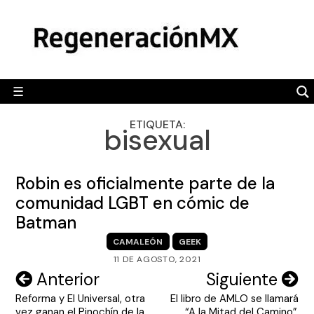
Skip
MÉXICO
to
content
POLÍTICA
MUNDO
☰
RegeneraciónMX
Sitio de noticias libre e independiente
CAMALEÓN
ETIQUETA:
bisexual
OPINIÓN
DEPORTES
Robin es oficialmente parte de la
ENGLISH SECTION
comunidad LGBT en cómic de
Batman
VIDEOS
CAMALEÓN
GEEK
11 DE AGOSTO, 2021
Navegación
Anterior
Siguiente
Reforma y El Universal, otra
El libro de AMLO se llamará
de
vez ganan el Pinochín de la
“A la Mitad del Camino”,