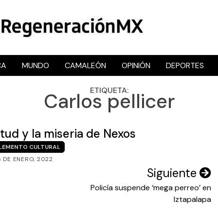
CA
MUNDO
CAMALEÓN
OPINIÓN
DEPORTES
RegeneraciónMX
Sitio de noticias libre e independiente
ETIQUETA:
Carlos pellicer
entud y la miseria de Nexos
LEMENTO CULTURAL
6 DE ENERO, 2022
Siguiente
Policía suspende ‘mega perreo’ en
Iztapalapa