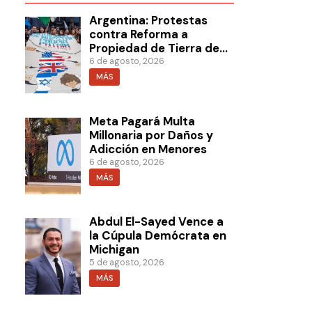
Argentina: Protestas
contra Reforma a
Propiedad de Tierra de
Milei
6 de agosto, 2026
MÁS
Meta Pagará Multa
Millonaria por Daños y
Adicción en Menores
6 de agosto, 2026
MÁS
Abdul El-Sayed Vence a
la Cúpula Demócrata en
Michigan
5 de agosto, 2026
MÁS