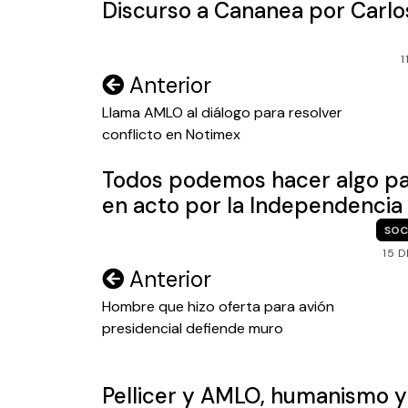
Discurso a Cananea por Carlo
1
Navegación
Anterior
de
Llama AMLO al diálogo para resolver
conflicto en Notimex
entradas
Todos podemos hacer algo para
en acto por la Independencia
SOC
15 
Navegación
Anterior
de
Hombre que hizo oferta para avión
presidencial defiende muro
entradas
Pellicer y AMLO, humanismo y 