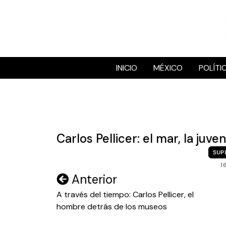
Skip
to
content
INICIO
MÉXICO
POLÍTI
Carlos Pellicer: el mar, la juv
SUP
1
Navegación
Anterior
de
A través del tiempo: Carlos Pellicer, el
hombre detrás de los museos
entradas