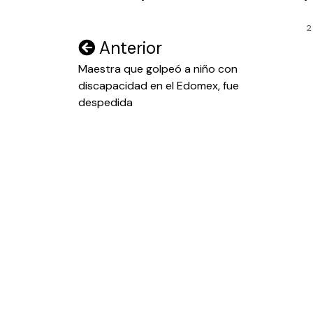
2
Navegación
Anterior
de
Maestra que golpeó a niño con
discapacidad en el Edomex, fue
entradas
despedida