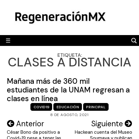
Skip
MÉXICO
to
content
POLÍTICA
MUNDO
☰
RegeneraciónMX
Sitio de noticias libre e independiente
CAMALEÓN
ETIQUETA:
CLASES A DISTANCIA
OPINIÓN
DEPORTES
Mañana más de 360 mil
ENGLISH SECTION
estudiantes de la UNAM regresan a
clases en línea
VIDEOS
COVID19
EDUCACIÓN
PRINCIPAL
8 DE AGOSTO, 2021
Navegación
Anterior
Siguiente
César Bono da positivo a
Hackean cuenta del Museo
de
Covid-19 pese a tener las
Soumaya y publican