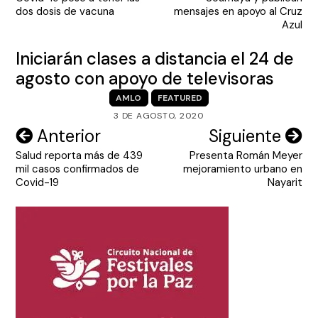
entradas
dos dosis de vacuna
mensajes en apoyo al Cruz
Azul
Iniciarán clases a distancia el 24 de
agosto con apoyo de televisoras
AMLO
FEATURED
3 DE AGOSTO, 2020
Navegación
Anterior
Siguiente
Salud reporta más de 439
Presenta Román Meyer
de
mil casos confirmados de
mejoramiento urbano en
entradas
Covid-19
Nayarit