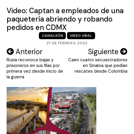
Video: Captan a empleados de una
paquetería abriendo y robando
pedidos en CDMX
CAMALEÓN
VIDEO VIRAL
27 DE FEBRERO, 2022
Navegación
Anterior
Siguiente
Rusia reconoce bajas y
Caen cuatro secuestradores
de
prisioneros en sus filas por
en Sinaloa que pedían
entradas
primera vez desde inicio de
rescates desde Colombia
la guerra