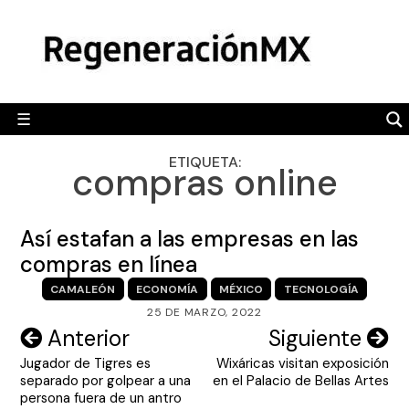
Skip
MÉXICO
to
content
POLÍTICA
MUNDO
☰
RegeneraciónMX
Sitio de noticias libre e independiente
CAMALEÓN
ETIQUETA:
compras online
OPINIÓN
DEPORTES
Así estafan a las empresas en las
ENGLISH SECTION
compras en línea
CAMALEÓN
ECONOMÍA
MÉXICO
TECNOLOGÍA
VIDEOS
25 DE MARZO, 2022
Navegación
Anterior
Siguiente
Jugador de Tigres es
Wixáricas visitan exposición
de
separado por golpear a una
en el Palacio de Bellas Artes
entradas
persona fuera de un antro