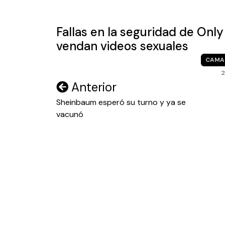
entradas
Fallas en la seguridad de Onl
vendan videos sexuales
CAMA
2
Navegación
Anterior
de
Sheinbaum esperó su turno y ya se
vacunó
entradas