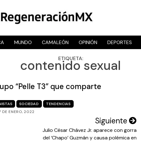
CA
MUNDO
CAMALEÓN
OPINIÓN
DEPORTES
RegeneraciónMX
Sitio de noticias libre e independiente
ETIQUETA:
contenido sexual
grupo “Pelle T3” que comparte
NISTAS
SOCIEDAD
TENDENCIAS
7 DE ENERO, 2022
Siguiente
Julio César Chávez Jr. aparece con gorra
del ‘Chapo’ Guzmán y causa polémica en