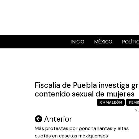
Skip
to
content
INICIO
MÉXICO
POLÍTI
Fiscalía de Puebla investiga 
contenido sexual de mujeres
CAMALEÓN
FEMI
2
Navegación
Anterior
de
Más protestas por poncha llantas y altas
cuotas en casetas mexiquenses