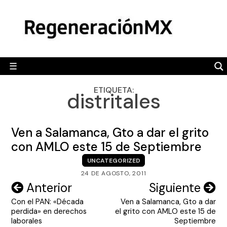
Skip
MÉXICO
to
content
POLÍTICA
MUNDO
☰
RegeneraciónMX
Sitio de noticias libre e independiente
CAMALEÓN
ETIQUETA:
distritales
OPINIÓN
DEPORTES
Ven a Salamanca, Gto a dar el grito
ENGLISH SECTION
con AMLO este 15 de Septiembre
UNCATEGORIZED
VIDEOS
24 DE AGOSTO, 2011
Navegación
Anterior
Siguiente
Con el PAN: «Década
Ven a Salamanca, Gto a dar
de
perdida» en derechos
el grito con AMLO este 15 de
entradas
laborales
Septiembre