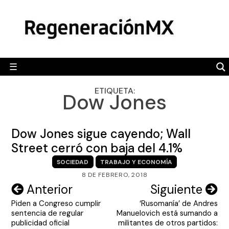
Skip
MÉXICO
to
content
POLÍTICA
MUNDO
☰
RegeneraciónMX
Sitio de noticias libre e independiente
CAMALEÓN
ETIQUETA:
Dow Jones
OPINIÓN
DEPORTES
Dow Jones sigue cayendo; Wall
ENGLISH SECTION
Street cerró con baja del 4.1%
SOCIEDAD
TRABAJO Y ECONOMÍA
VIDEOS
8 DE FEBRERO, 2018
Navegación
Anterior
Siguiente
Piden a Congreso cumplir
‘Rusomanía’ de Andres
de
sentencia de regular
Manuelovich está sumando a
entradas
publicidad oficial
militantes de otros partidos: