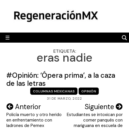
Skip
MÉXICO
to
content
POLÍTICA
MUNDO
☰
RegeneraciónMX
Sitio de noticias libre e independiente
CAMALEÓN
ETIQUETA:
eras nadie
OPINIÓN
DEPORTES
#Opinión: ‘Ópera prima’, a la caza
ENGLISH SECTION
de las letras
COLUMNAS MEXICANAS
OPINIÓN
VIDEOS
31 DE MARZO, 2022
Navegación
Anterior
Siguiente
Policía muerto y otro herido
Estudiantes se intoxican por
de
en enfrentamiento con
comer panqués con
entradas
ladrones de Pemex
mariguana en escuela de