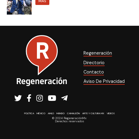
MÁS
Regeneración
Directorio
Contacto
Aviso De Privacidad
POLÍTICA
MÉXICO
AMLO
MUNDO
CAMALEÓN
ARTE Y CULTURA MX
VIDEOS
© 2024 RegeneraciónMx
Derechos reservados